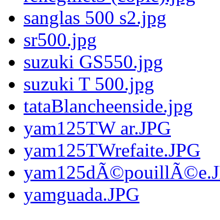
sanglas 500 s2.jpg
sr500.jpg
suzuki GS550.jpg
suzuki T 500.jpg
tataBlancheenside.jpg
yam125TW ar.JPG
yam125TWrefaite.JPG
yam125dÃ©pouillÃ©e.
yamguada.JPG