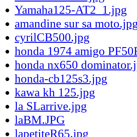
Yamaha125-AT2_1.jpg
amandine sur sa moto.jp
cyrilCB500.jpg
honda 1974 amigo PF50
honda nx650 dominator.
honda-cb125s3.jpg
kawa kh 125.jpg
la SLarrive.jpg
laBM.JPG
lapetiteR65.jpg