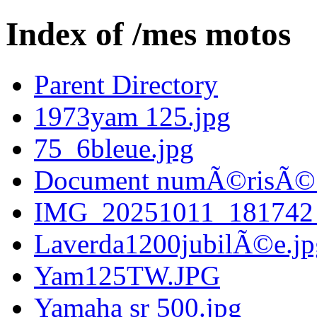
Index of /mes motos
Parent Directory
1973yam 125.jpg
75_6bleue.jpg
Document numÃ©risÃ©.
IMG_20251011_181742_
Laverda1200jubilÃ©e.jp
Yam125TW.JPG
Yamaha sr 500.jpg